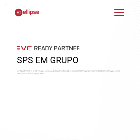
SPS EM GRUPO
O módulo EVC All-In-One® integra a tecnologia de acoplamento indutivo eBoost® da SPS para oferecer proteção contra fraudes líder de
mercado em cartões de pagamento.