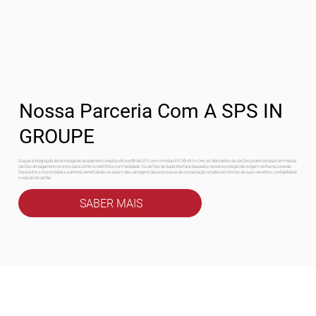
Nossa Parceria Com A SPS IN
GROUPE
Graças à integração da tecnologia de acoplamento indutivo eBoost® da SPS com o módulo EVC® All-In-One, os fabricantes de cartões podem produzir em massa
cartões de pagamento prontos para comércio eletrônico com facilidade. Os cartões de dupla interface baseados nessa tecnologia não exigem nenhuma conexão
física entre o micromódulo e a antena, beneficiando-se, assim, das vantagens desse processo de incorporação simples em termos de custo-benefício, confiabilidade
e vida útil do cartão.
SABER MAIS