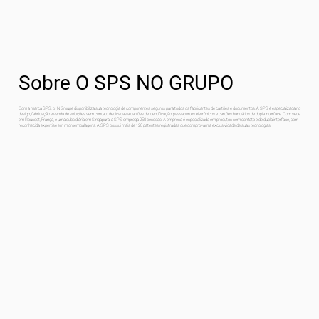
Sobre O SPS NO GRUPO
Com a marca SPS, o IN Groupe disponibiliza sua tecnologia de componentes seguros para todos os fabricantes de cartões e documentos. A SPS é especializada no
design, fabricação e venda de soluções sem contato dedicadas a cartões de identificação, passaportes eletrônicos e cartões bancários de dupla interface. Com sede
em Rousset, França, e uma subsidiária em Singapura, a SPS emprega 250 pessoas. A empresa é especializada em produtos sem contato e de dupla interface, com
reconhecida expertise em microembalagens. A SPS possui mais de 120 patentes registradas que comprovam a exclusividade de suas tecnologias.