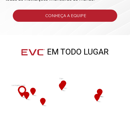
CONHEÇA A EQUIPE
EM TODO LUGAR
Paris
Los Angeles (sede)
Taipei
Washington, DC
Marselha
Cidade do México
Cingapura