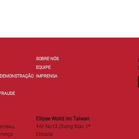
SOBRE NÓS
EQUIPE
E DEMONSTRAÇÃO
IMPRENSA
 FRAUDE
Ellipse World Inc Taiwan
arceau,
14F No13 Zhong Xiao 1ª
França
Estrada