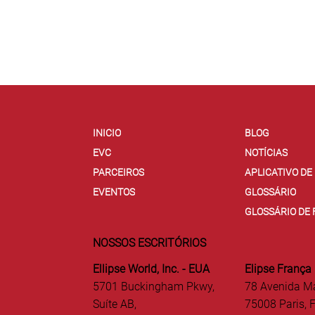
INICIO
BLOG
EVC
NOTÍCIAS
PARCEIROS
APLICATIVO D
EVENTOS
GLOSSÁRIO
GLOSSÁRIO DE
NOSSOS ESCRITÓRIOS
Ellipse World, Inc. - EUA
Elipse França
5701 Buckingham Pkwy,
78 Avenida M
Suíte AB,
75008 Paris, 