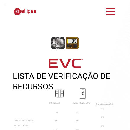
LISTA DE VERIFICAÇÃO DE
RECURSOS
Cartões virtuais/e-Cards
EMV tradicional
EMV habilitado para EVC
Sim
Não
SIM
Sim
Aceito em todos os lugares
Sim
Não
CVC/CVV dinâmico
Sim
Não
Sim