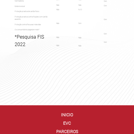
Sem bateria
Sim
Não
Não
Sim
Modo invisível
N / D
Não
Proteção proativa de cartão físico
Proteção proativa contra fraudes com cartão
ausente
Sim
Não
Sim
Proteção contra Recusas Indevidas
Os consumidores pagariam mais*
Sim
*Pesquisa FIS
Não
Não
Sim
2022
Não
Não
INICIO
EVC
PARCEIROS