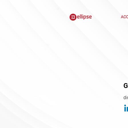
ACC
G
di