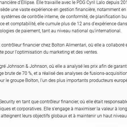
nancière d'Ellipse. Elle travaille avec le PDG Cyril Lalo depuis 20
ossède une vaste expérience en gestion financière, notamment en
de systèmes de contrôle interne, de conformité, de planification
e et comptabilité, elle cumule plus de 12 ans d'expérience dans
ologies de paiement, tant au niveau national qu'international.
it contrôleur financier chez Bolton Alimentari, où elle a collaboré
te pour l'optimisation du marketing et des ventes.
égré Johnson & Johnson, où elle a analysé les prix afin de garan
 brute de 70 %, et a réalisé des analyses de fusions-acquisitions
pour le groupe Bolton, l'un des plus importants producteurs eu
curity en tant que contrôleur financier, où elle était responsabl
idiques et corporatives. Elle s'engage à maximiser la valeur à long
ts atteignent leurs objectifs globaux et à maintenir un haut niveau