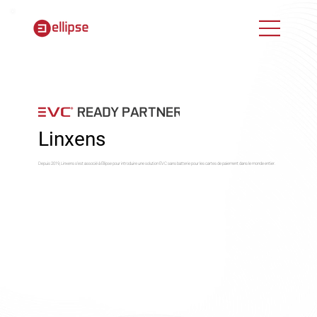
Linxens
Depuis 2019, Linxens s'est associé à Ellipse pour introduire une solution EVC sans batterie pour les cartes de paiement dans le monde entier.