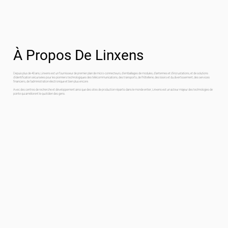
À Propos De Linxens
Depuis plus de 40 ans, Linxens est un fournisseur de premier plan de micro-connecteurs, d'emballages de modules, d'antennes et d'incrustations, et de solutions
d'identification sécurisées pour les pionniers technologiques des télécommunications, des transports, de l'hôtellerie, des loisirs et du divertissement, des services
financiers, de l'administration électronique et bien plus encore.
Avec des centres de recherche et développement ainsi que des sites de production répartis dans le monde entier, Linxens est un acteur majeur des technologies de
pointe qui améliorent le quotidien des gens.