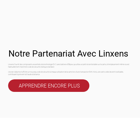
Notre Partenariat Avec Linxens
Linxens fournit des composants essentiels à la technologie EVC sans batterie d'Ellipse, qui utilise un petit écran bistable sur la carte, à l'emplacement même où est
habituellement imprimé le code de sécurité statique standard.
L'écran s'allume et affiche un nouveau code de sécurité à chaque utilisation de la carte lors d'une transaction EMV. Ainsi, une carte volée devient inutilisable,
contribuant à prévenir la fraude à distance.
APPRENDRE ENCORE PLUS