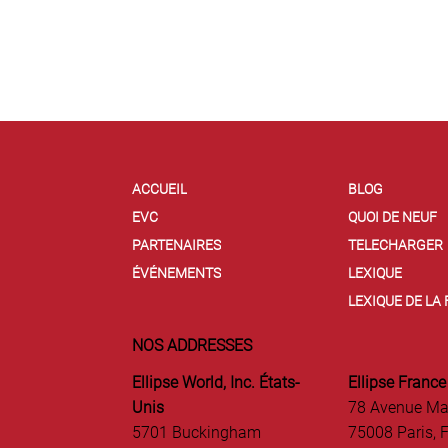
ACCUEIL
BLOG
EVC
QUOI DE NEUF
PARTENAIRES
TELECHARGER
ÉVÉNEMENTS
LEXIQUE
LEXIQUE DE LA
NOS ADDRESSES
Ellipse World, Inc. États-
Ellipse France
Unis
78 Avenue Ma
5701 Buckingham
75008 Paris, 