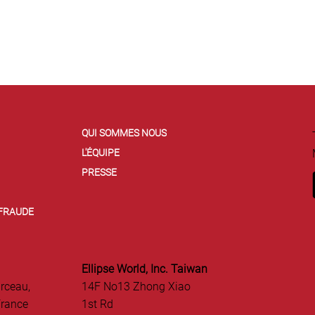
QUI SOMMES NOUS
L'ÉQUIPE
PRESSE
 FRAUDE
Ellipse World, Inc. Taiwan
rceau,
14F No13 Zhong Xiao
France
1st Rd