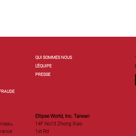
QUI SOMMES NOUS
L'ÉQUIPE
PRESSE
 FRAUDE
Ellipse World, Inc. Taiwan
rceau,
14F No13 Zhong Xiao
France
1st Rd