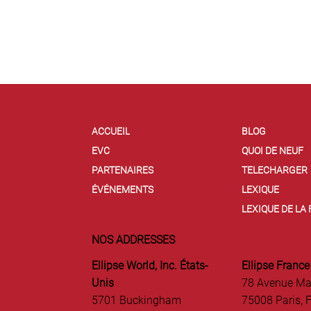
ACCUEIL
BLOG
EVC
QUOI DE NEUF
PARTENAIRES
TELECHARGER
ÉVÉNEMENTS
LEXIQUE
LEXIQUE DE LA
NOS ADDRESSES
Ellipse World, Inc. États-
Ellipse France
Unis
78 Avenue Ma
5701 Buckingham
75008 Paris, 